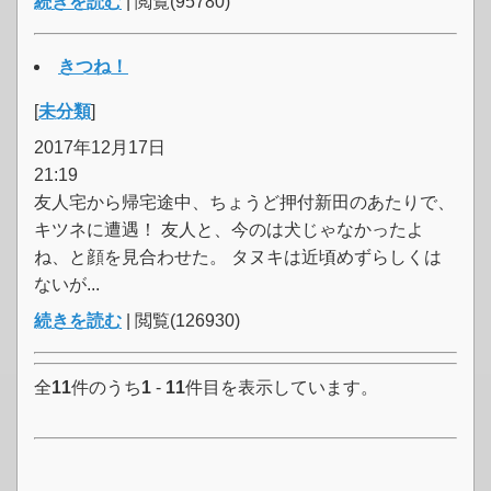
続きを読む
| 閲覧(95780)
きつね！
[
未分類
]
2017年12月17日
21:19
友人宅から帰宅途中、ちょうど押付新田のあたりで、
キツネに遭遇！ 友人と、今のは犬じゃなかったよ
ね、と顔を見合わせた。 タヌキは近頃めずらしくは
ないが...
続きを読む
| 閲覧(126930)
全
11
件のうち
1
-
11
件目を表示しています。