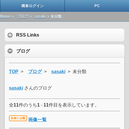
簡単ログイン
PC
Home
>
ブログ
>
sasaki
> 未分類
RSS Links
ブログ
TOP
>
ブログ
>
sasaki
> 未分類
sasaki
さんのブログ
全
11
件のうち
1
-
11
件目を表示しています。
画像一覧