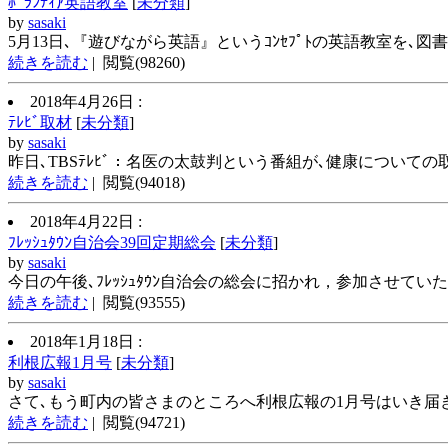
ﾎﾞﾗﾝﾃｨｱ英語教室
[
未分類
]
by
sasaki
5月13日､『遊びながら英語』というｺﾝｾﾌﾟﾄの英語教室を､図書館
続きを読む
| 閲覧(98260)
2018年4月26日 :
ﾃﾚﾋﾞ取材
[
未分類
]
by
sasaki
昨日､TBSﾃﾚﾋﾞ：名医の太鼓判という番組が､健康についての取
続きを読む
| 閲覧(94018)
2018年4月22日 :
ﾌﾚｯｼｭﾀｳﾝ自治会39回定期総会
[
未分類
]
by
sasaki
今日の午後､ﾌﾚｯｼｭﾀｳﾝ自治会の総会に招かれ，参加させていただ
続きを読む
| 閲覧(93555)
2018年1月18日 :
利根広報1月号
[
未分類
]
by
sasaki
さて､もう町内の皆さまのところへ利根広報の1月号はいき届きま
続きを読む
| 閲覧(94721)