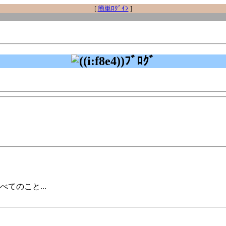
[
簡単ﾛｸﾞｲﾝ
]
ﾌﾞﾛｸﾞ
てのこと...