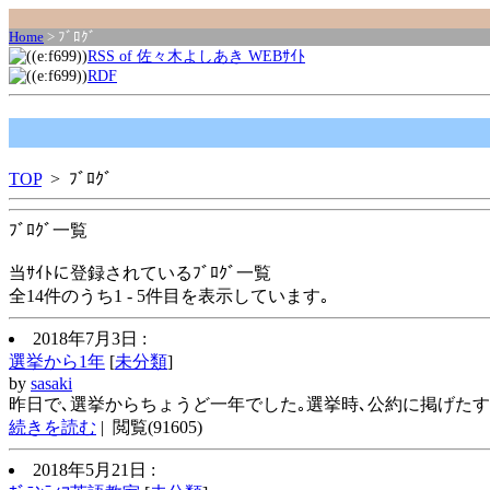
Home
> ﾌﾞﾛｸﾞ
RSS of 佐々木よしあき WEBｻｲﾄ
RDF
TOP
> ﾌﾞﾛｸﾞ
ﾌﾞﾛｸﾞ一覧
当ｻｲﾄに登録されているﾌﾞﾛｸﾞ一覧
全14件のうち1 - 5件目を表示しています｡
2018年7月3日 :
選挙から1年
[
未分類
]
by
sasaki
昨日で､選挙からちょうど一年でした｡選挙時､公約に掲げたすべ
続きを読む
| 閲覧(91605)
2018年5月21日 :