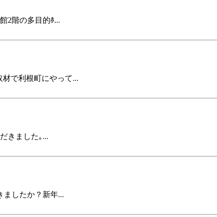
2階の多目的ﾎ...
材で利根町にやって...
きました｡...
したか？新年...