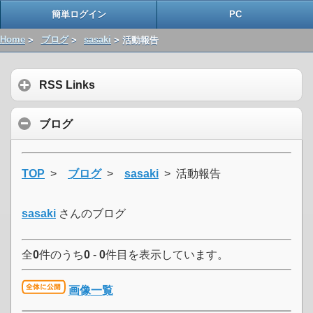
簡単ログイン
PC
Home
>
ブログ
>
sasaki
> 活動報告
RSS Links
ブログ
TOP
>
ブログ
>
sasaki
> 活動報告
sasaki
さんのブログ
全
0
件のうち
0
-
0
件目を表示しています。
画像一覧