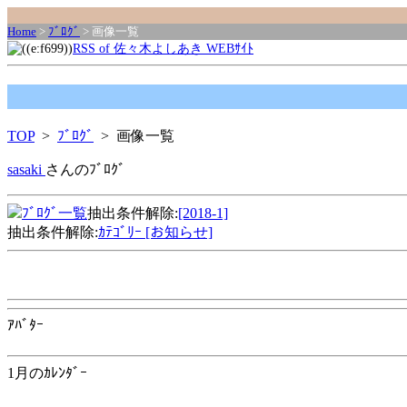
Home
>
ﾌﾞﾛｸﾞ
> 画像一覧
RSS of 佐々木よしあき WEBｻｲﾄ
TOP
>
ﾌﾞﾛｸﾞ
> 画像一覧
sasaki
さんのﾌﾞﾛｸﾞ
ﾌﾞﾛｸﾞ一覧
抽出条件解除:
[2018-1]
抽出条件解除:
ｶﾃｺﾞﾘｰ [お知らせ]
ｱﾊﾞﾀｰ
1月のｶﾚﾝﾀﾞｰ