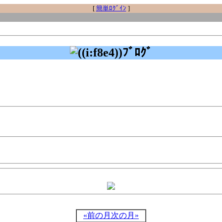
[
簡単ﾛｸﾞｲﾝ
]
ﾌﾞﾛｸﾞ
«前の月
次の月»