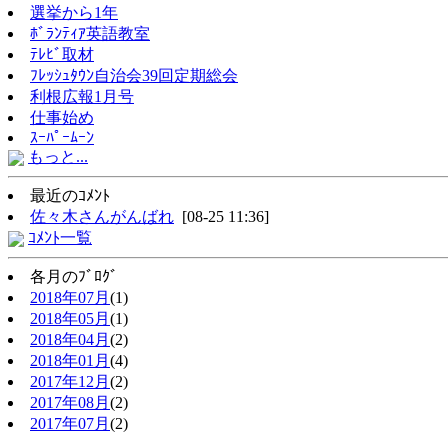
選挙から1年
ﾎﾞﾗﾝﾃｨｱ英語教室
ﾃﾚﾋﾞ取材
ﾌﾚｯｼｭﾀｳﾝ自治会39回定期総会
利根広報1月号
仕事始め
ｽｰﾊﾟｰﾑｰﾝ
もっと...
最近のｺﾒﾝﾄ
佐々木さんがんばれ
[08-25 11:36]
ｺﾒﾝﾄ一覧
各月のﾌﾞﾛｸﾞ
2018年07月
(1)
2018年05月
(1)
2018年04月
(2)
2018年01月
(4)
2017年12月
(2)
2017年08月
(2)
2017年07月
(2)