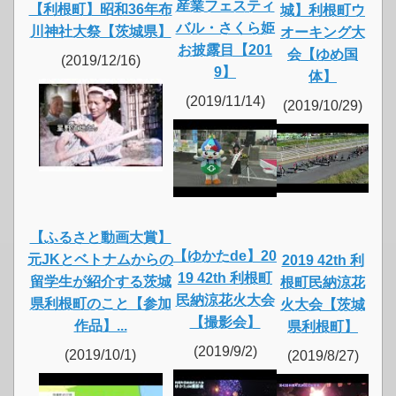
産業フェスティ
【利根町】昭和36年布
城】利根町ウ
バル・さくら姫
川神社大祭【茨城県】
オーキング大
お披露目【201
会【ゆめ国
(2019/12/16)
9】
体】
(2019/11/14)
(2019/10/29)
【ふるさと動画大賞】
【ゆかたde】20
元JKとベトナムからの
2019 42th 利
19 42th 利根町
留学生が紹介する茨城
根町民納涼花
民納涼花火大会
県利根町のこと【参加
火大会【茨城
【撮影会】
作品】...
県利根町】
(2019/9/2)
(2019/10/1)
(2019/8/27)