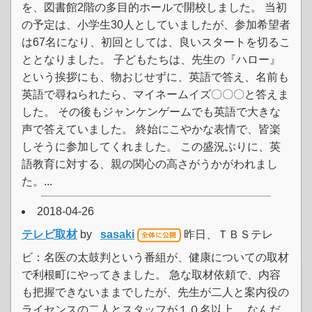
を、図書館2階の多目的ホールで開校しました。 当初
の予定は、小学生30人としていましたが、参加希望者
は67名になり、初回としては、良いスタートを切るこ
ととなりました。 子どもたちは、先生の『ハロー』
という挨拶にも、物おじせずに、英語で答え、名前も
英語で尋ねられたら、マイネームイズ〇〇〇と答えま
した。 その後もジャンケンゲームでも英語で大きな
声で答えていました。 終始にこやかな表情で、皆楽
しそうに参加してくれました。 この盛況ぶりに、英
語教育に対する、親の関心の高さがうかがわれまし
た。...
2018-04-26
テレビ取材
by
sasaki
昨日、ＴＢＳテレ
ビ：名医の太鼓判という番組が、健康についての取材
で利根町にやってきました。 急な取材依頼で、内容
も把握できないままでしたが、先生が二人と案内役の
ライセンスの二人とスタッフが１０名以上。 なんだ