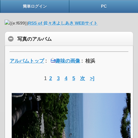
簡単ログイン
PC
RSS of 佐々木よしあき WEBサイト
写真のアルバム
アルバムトップ
:
趣味の画像
: 桂浜
1
2
3
4
5
次
>]