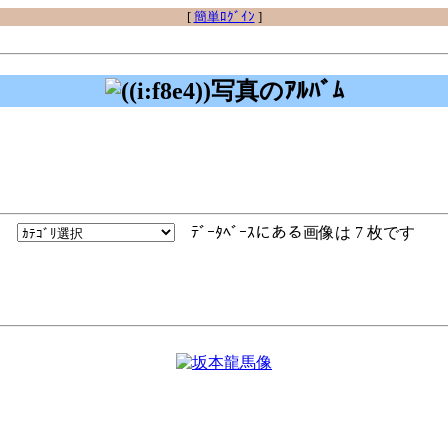
[
簡単ﾛｸﾞｲﾝ
]
写真のｱﾙﾊﾞﾑ
ﾃﾞｰﾀﾍﾞｰｽにある画像は 7 枚です