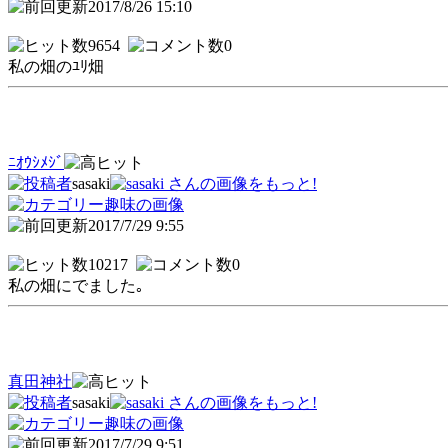
2017/8/26 15:10
9654
0
私の畑のﾕﾘ畑
ﾆｵｳｼﾒｼﾞ
sasaki
趣味の画像
2017/7/29 9:55
10217
0
私の畑にでました｡
真田神社
sasaki
趣味の画像
2017/7/29 9:51