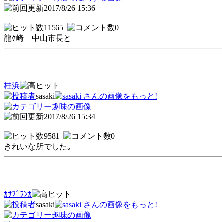
2017/8/26 15:36
11565
0
龍ｹ崎 中山市長と
桂浜
sasaki
趣味の画像
2017/8/26 15:34
9581
0
きれいな所でした｡
ｶｻﾌﾞﾗﾝｶ
sasaki
趣味の画像