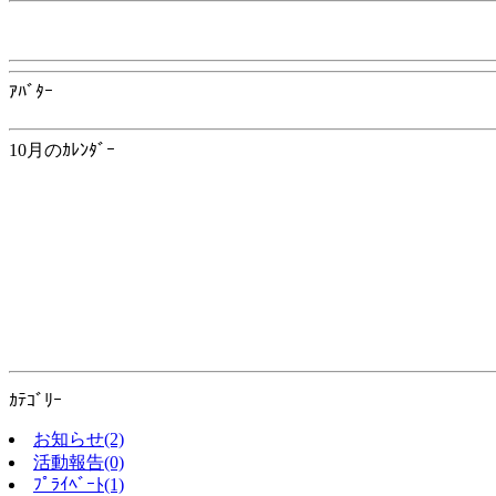
ｱﾊﾞﾀｰ
10月のｶﾚﾝﾀﾞｰ
ｶﾃｺﾞﾘｰ
お知らせ(2)
活動報告(0)
ﾌﾟﾗｲﾍﾞｰﾄ(1)