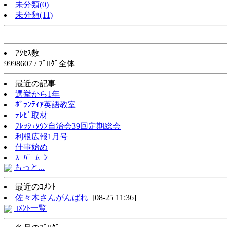
未分類(0)
未分類(11)
ｱｸｾｽ数
9998607 / ﾌﾞﾛｸﾞ全体
最近の記事
選挙から1年
ﾎﾞﾗﾝﾃｨｱ英語教室
ﾃﾚﾋﾞ取材
ﾌﾚｯｼｭﾀｳﾝ自治会39回定期総会
利根広報1月号
仕事始め
ｽｰﾊﾟｰﾑｰﾝ
もっと...
最近のｺﾒﾝﾄ
佐々木さんがんばれ
[08-25 11:36]
ｺﾒﾝﾄ一覧