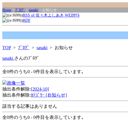
Home
>
ﾌﾞﾛｸﾞ
>
sasaki
> お知らせ
RSS of 佐々木よしあき WEBｻｲﾄ
RDF
TOP
>
ﾌﾞﾛｸﾞ
>
sasaki
> お知らせ
sasaki
さんのﾌﾞﾛｸﾞ
全0件のうち0 - 0件目を表示しています｡
画像一覧
抽出条件解除:
[2024-10]
抽出条件解除:
ｶﾃｺﾞﾘｰ [お知らせ]
該当する記事はありません
全0件のうち0 - 0件目を表示しています｡