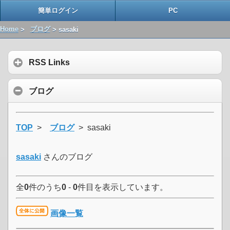
簡単ログイン
PC
Home
>
ブログ
> sasaki
RSS Links
ブログ
TOP
>
ブログ
> sasaki
sasaki
さんのブログ
全
0
件のうち
0
-
0
件目を表示しています。
画像一覧