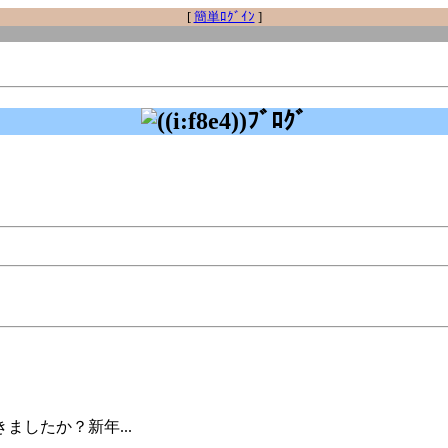
[
簡単ﾛｸﾞｲﾝ
]
ﾌﾞﾛｸﾞ
したか？新年...