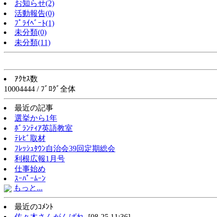
お知らせ(2)
活動報告(0)
ﾌﾟﾗｲﾍﾞｰﾄ(1)
未分類(0)
未分類(11)
ｱｸｾｽ数
10004444 / ﾌﾞﾛｸﾞ全体
最近の記事
選挙から1年
ﾎﾞﾗﾝﾃｨｱ英語教室
ﾃﾚﾋﾞ取材
ﾌﾚｯｼｭﾀｳﾝ自治会39回定期総会
利根広報1月号
仕事始め
ｽｰﾊﾟｰﾑｰﾝ
もっと...
最近のｺﾒﾝﾄ
佐々木さんがんばれ
[08-25 11:36]