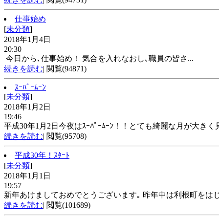
仕事始め
[
未分類
]
2018年1月4日
20:30
今日から､仕事始め！ 気合を入れなおし､職員の皆さ...
続きを読む
| 閲覧(94871)
ｽｰﾊﾟｰﾑｰﾝ
[
未分類
]
2018年1月2日
19:46
平成30年1月2日今夜はｽｰﾊﾟｰﾑｰﾝ！！とても綺麗な月が大きく見
続きを読む
| 閲覧(95708)
平成30年！ｽﾀｰﾄ
[
未分類
]
2018年1月1日
19:57
新年あけましておめでとうございます｡ 昨年中は利根町をはじめ､
続きを読む
| 閲覧(101689)