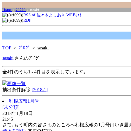
Home
>
ﾌﾞﾛｸﾞ
> sasaki
RSS of 佐々木よしあき WEBｻｲﾄ
RDF
TOP
>
ﾌﾞﾛｸﾞ
> sasaki
sasaki
さんのﾌﾞﾛｸﾞ
全4件のうち1 - 4件目を表示しています｡
画像一覧
抽出条件解除:
[2018-1]
利根広報1月号
[
未分類
]
2018年1月18日
21:45
さて､もう町内の皆さまのところへ利根広報の1月号はいき届きま
続きを読む
| 閲覧(94731)