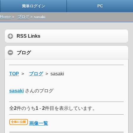
簡単ログイン
PC
Home
>
ブログ
> sasaki
RSS Links
ブログ
TOP
>
ブログ
> sasaki
sasaki
さんのブログ
全
2
件のうち
1
-
2
件目を表示しています。
画像一覧