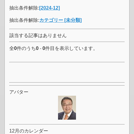
抽出条件解除:
[2024-12]
抽出条件解除:
カテゴリー [未分類]
該当する記事はありません
全
0
件のうち
0
-
0
件目を表示しています。
アバター
12月のカレンダー