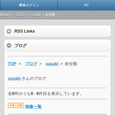
簡単ログイン
PC
Home
>
ブログ
>
sasaki
> 未分類
RSS Links
ブログ
TOP
>
ブログ
>
sasaki
> 未分類
sasaki
さんのブログ
全
0
件のうち
0
-
0
件目を表示しています。
画像一覧