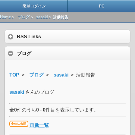
簡単ログイン
PC
Home
>
ブログ
>
sasaki
> 活動報告
RSS Links
ブログ
TOP
>
ブログ
>
sasaki
> 活動報告
sasaki
さんのブログ
全
0
件のうち
0
-
0
件目を表示しています。
画像一覧