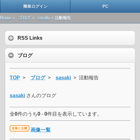
簡単ログイン
PC
Home
>
ブログ
>
sasaki
> 活動報告
RSS Links
ブログ
TOP
>
ブログ
>
sasaki
> 活動報告
sasaki
さんのブログ
全
0
件のうち
0
-
0
件目を表示しています。
画像一覧