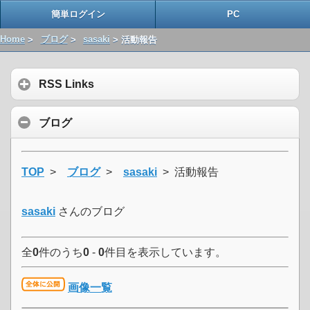
簡単ログイン
PC
Home
>
ブログ
>
sasaki
> 活動報告
RSS Links
ブログ
TOP
>
ブログ
>
sasaki
> 活動報告
sasaki
さんのブログ
全
0
件のうち
0
-
0
件目を表示しています。
画像一覧