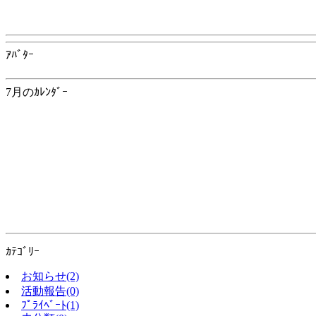
ｱﾊﾞﾀｰ
7月のｶﾚﾝﾀﾞｰ
ｶﾃｺﾞﾘｰ
お知らせ(2)
活動報告(0)
ﾌﾟﾗｲﾍﾞｰﾄ(1)