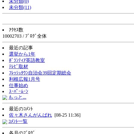
未分類(0)
未分類(11)
ｱｸｾｽ数
10002703 / ﾌﾞﾛｸﾞ全体
最近の記事
選挙から1年
ﾎﾞﾗﾝﾃｨｱ英語教室
ﾃﾚﾋﾞ取材
ﾌﾚｯｼｭﾀｳﾝ自治会39回定期総会
利根広報1月号
仕事始め
ｽｰﾊﾟｰﾑｰﾝ
もっと...
最近のｺﾒﾝﾄ
佐々木さんがんばれ
[08-25 11:36]
ｺﾒﾝﾄ一覧
各月のﾌﾞﾛｸﾞ