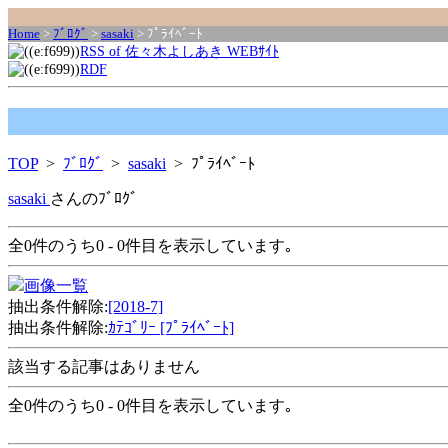
Home
>
ﾌﾞﾛｸﾞ
>
sasaki
> ﾌﾟﾗｲﾍﾞｰﾄ
RSS of 佐々木よしあき WEBｻｲﾄ
RDF
TOP
>
ﾌﾞﾛｸﾞ
>
sasaki
> ﾌﾟﾗｲﾍﾞｰﾄ
sasaki
さんのﾌﾞﾛｸﾞ
全0件のうち0 - 0件目を表示しています｡
画像一覧
抽出条件解除:
[2018-7]
抽出条件解除:
ｶﾃｺﾞﾘｰ [ﾌﾟﾗｲﾍﾞｰﾄ]
該当する記事はありません
全0件のうち0 - 0件目を表示しています｡