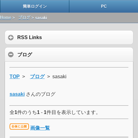
簡単ログイン
PC
Home
>
ブログ
> sasaki
RSS Links
ブログ
TOP
>
ブログ
> sasaki
sasaki
さんのブログ
全
1
件のうち
1
-
1
件目を表示しています。
画像一覧